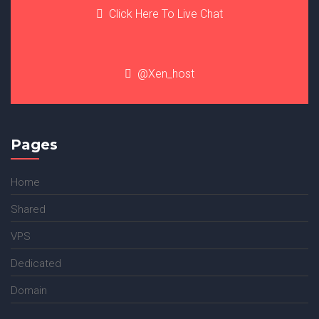
Click Here To Live Chat
@Xen_host
Pages
Home
Shared
VPS
Dedicated
Domain