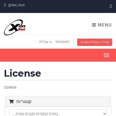
@Xen_host
MENU
התחברות
עברית
צפייה בעגלת הקניות
Toggl
navig
License
License
קטגוריות