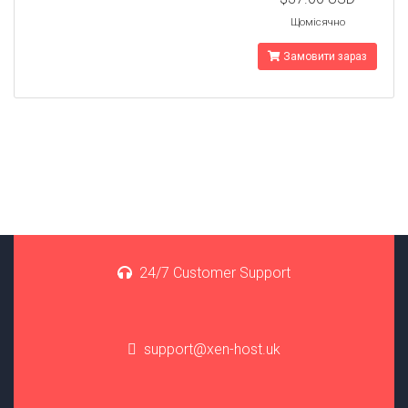
Щомісячно
Замовити зараз
24/7 Customer Support
support@xen-host.uk