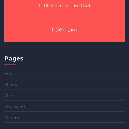
Click Here To Live Chat
@Xen_host
Pages
Home
Shared
VPS
Dedicated
Domain