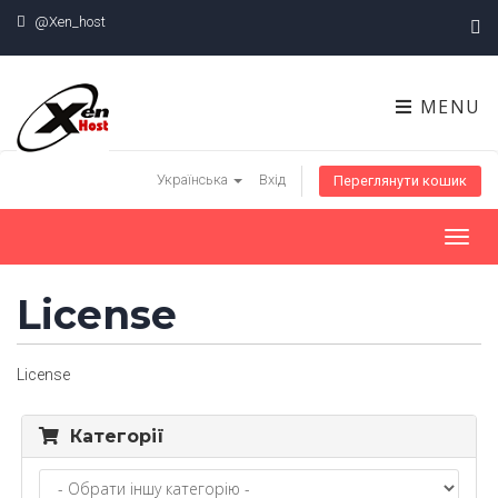
@Xen_host
MENU
Українська
Вхід
Переглянути кошик
Toggl
navig
License
License
Категорії