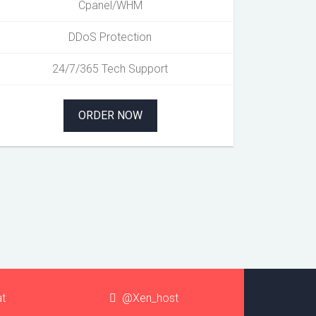
Cpanel/WHM
DDoS Protection
24/7/365 Tech Support
ORDER NOW
at
@Xen_host