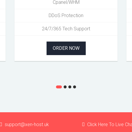
Cpanel/WHM
DDoS Protection
24/7/365 Tech Support
ORDER NOW
support@xen-host.uk
Click Here To Live Ch