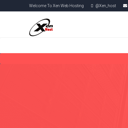
Welcome To Xen Web Hosting
@Xen_host