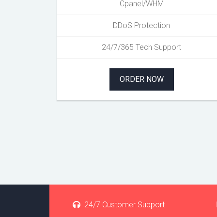
Cpanel/WHM
DDoS Protection
24/7/365 Tech Support
ORDER NOW
24/7 Customer Support