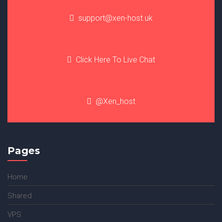
support@xen-host.uk
Click Here To Live Chat
@Xen_host
Pages
Home
Shared
VPS