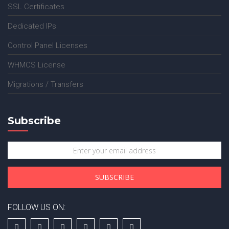
SSL Certificates
Dedicated IPs
Control Panel Licenses
WHMCS License
Migrations / Transfers
Subscribe
FOLLOW US ON: